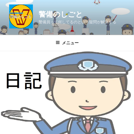
コ
ン
警備のしごと
テ
警備員って何してるのという疑問が解決する
ン
ツ
へ
メニュー
ス
キ
ッ
プ