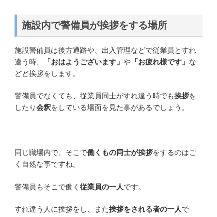
施設内で警備員が挨拶をする場所
施設警備員は後方通路や、出入管理などで従業員とすれ
違う時、
「おはようございます」
や
「お疲れ様です」
な
どど挨拶をします。
警備員でなくても、従業員同士がすれ違う時でも
挨拶
を
したり
会釈
をしている場面を見た事があるでしょう。
同じ職場内で、そこで
働くもの同士が挨拶
をするのはご
く自然な事ですね。
警備員もそこで働く
従業員の一人
です。
すれ違う人に挨拶をし、また
挨拶をされる者の一人
で