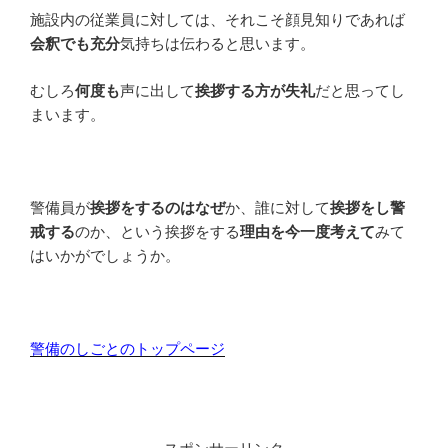
施設内の従業員に対しては、それこそ顔見知りであれば
会釈でも充分
気持ちは伝わると思います。
むしろ
何度も
声に出して
挨拶する方が失礼
だと思ってし
まいます。
警備員が
挨拶をするのはなぜ
か、誰に対して
挨拶をし警
戒する
のか、という挨拶をする
理由を今一度考えて
みて
はいかがでしょうか。
警備のしごとのトップページ