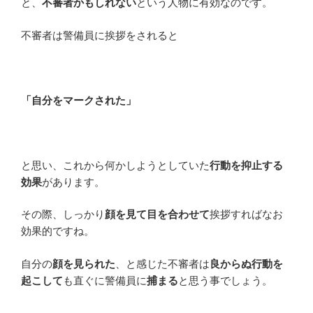
と、
不審者かもしれない
という人物に有効なのです。
不審者は警備員に挨拶をされると
「自分をマークされた」
と思い、これから何かしようとしていた
行動を抑止する
効果
があります。
その際、しっかり
顔を見て目を合わせて
挨拶すればなお
効果的ですね。
自分の
顔を見られた
、と感じた不審者は
良からぬ行動を
起こして
も直ぐに警備員に
捕まる
と思う事でしょう。