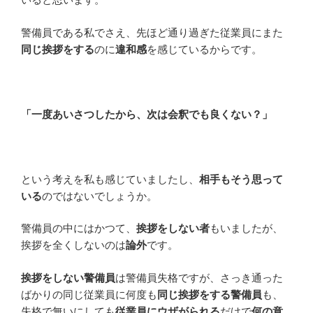
警備員である私でさえ、先ほど通り過ぎた従業員にまた
同じ挨拶をする
のに
違和感
を感じているからです。
「一度あいさつしたから、次は会釈でも良くない？」
という考えを私も感じていましたし、
相手もそう思って
いる
のではないでしょうか。
警備員の中にはかつて、
挨拶をしない者
もいましたが、
挨拶を全くしないのは
論外
です。
挨拶をしない警備員
は警備員失格ですが、さっき通った
ばかりの同じ従業員に何度も
同じ挨拶をする警備員
も、
失格で無いにしても
従業員にウザがられる
だけで
何の意