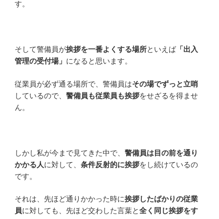
す。
そして警備員が
挨拶を一番よくする場所
といえば
「出入
管理の受付場」
になると思います。
従業員が必ず通る場所で、警備員は
その場でずっと立哨
しているので、
警備員も従業員も挨拶
をせざるを得ませ
ん。
しかし私が今まで見てきた中で、
警備員は目の前を通り
かかる人
に対して、
条件反射的に挨拶
をし続けているの
です。
それは、先ほど通りかかった時に
挨拶したばかりの従業
員
に対しても、先ほど交わした言葉と
全く同じ挨拶をす