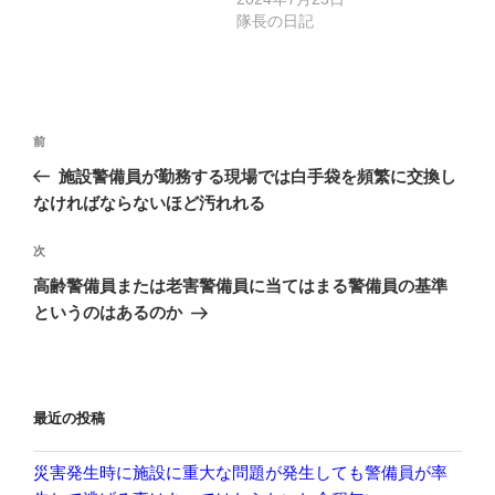
隊長の日記
投
前
前
稿
の
施設警備員が勤務する現場では白手袋を頻繁に交換し
ナ
投
なければならないほど汚れれる
ビ
稿
ゲ
次
次
の
ー
高齢警備員または老害警備員に当てはまる警備員の基準
投
シ
というのはあるのか
稿
ョ
ン
最近の投稿
災害発生時に施設に重大な問題が発生しても警備員が率