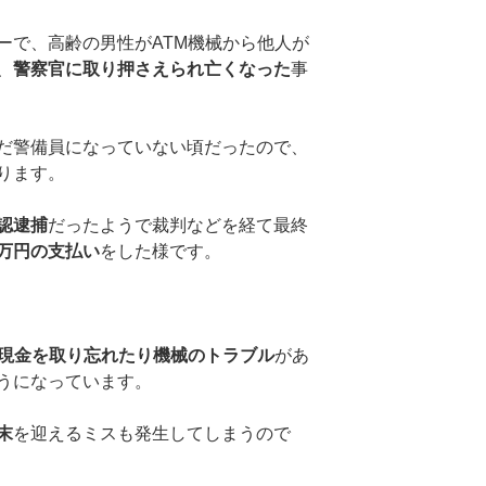
ーで、高齢の男性がATM機械から他人が
、
警察官に取り押さえられ亡くなった
事
だ警備員になっていない頃だったので、
ります。
認逮捕
だったようで裁判などを経て最終
万円の支払い
をした様です。
現金を取り忘れたり機械のトラブル
があ
うになっています。
末
を迎えるミスも発生してしまうので