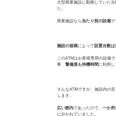
大型商業施設に勤務していた当
た。
商業施設なら
当たり前の設備
で
施設の規模
によって
設置台数は
このATMはお客様専用の設備
事、
警備員も待機時間
に利用し
そんなATMですが、施設内の
します。
広い館内
であったので、
一か所
に分かれていました。