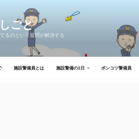
しごと
てるのという疑問が解決する
で
施設警備員とは
施設警備の1日
ポンコツ警備員