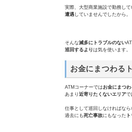
実際、大型商業施設で勤務して
遭遇
していませんでしたから。
そんな
滅多にトラブルのない
A
巡回するより
は気を使います。
お金にまつわる
ATMコーナーでは
お金にまつわ
あまり
近寄りたくないエリア
で
仕事として巡回しなければなら
過去にも
死亡事故
にもなった
ト