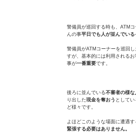
警備員が巡回する時も、ATM
んの事
平日でも人が並んでいる
警備員がATMコーナーを巡回し
すが、基本的には利用されるお
事が
一番重要
です。
後ろに並んでいる
不審者の様な
り出した
現金を奪おう
としてい
ど様々です。
よほどこのような場面に遭遇す
緊張する必要はありません。