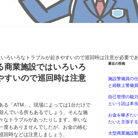
はいろいろなトラブルが起きやすいので巡回時は注意が必要で
最近の投稿
ある商業施設ではいろいろ
やすいので巡回時は注意
施設警備員の
と経験上警備
自己管理の能
という説は本
ある「ATM」。現場によっては1台だけで
が並んでいる所もあるでしょう。そんな施
お金を稼ぎた
々なトラブルがあったりします。幸いな
たいと主張す
一度もありませんでしたが、お金の絡む
大型商業施設
巡回時などは注意しましょう。