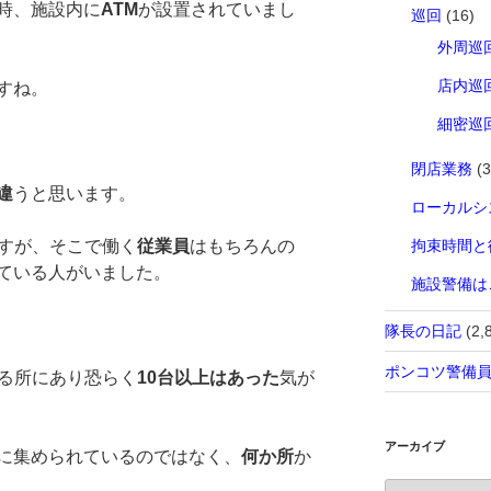
時、施設内に
ATM
が設置されていまし
巡回
(16)
外周巡
店内巡
すね。
細密巡
閉店業務
(3
違
うと思います。
ローカルシ
ですが、そこで働く
従業員
はもちろんの
拘束時間と
ている人がいました。
施設警備は
隊長の日記
(2,
ポンコツ警備
至る所にあり恐らく
10台以上はあった
気が
アーカイブ
に集められているのではなく、
何か所
か
ア