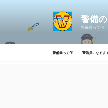
コ
ン
テ
警備の
ン
ツ
警備員って何し
へ
ス
キ
ッ
警備業って何
警備員になるま
プ