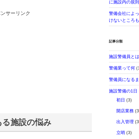
に施設内の規
ポンサーリンク
警備会社によ
けないところ
記事分類
施設警備員と
警備業って何
(
警備員になる
施設警備の1日
初日
(3)
開店業務
(3
ある施設の悩み
出入管理
(3
立哨
(3)