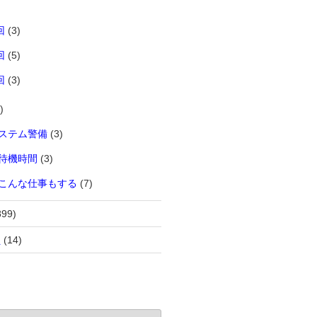
回
(3)
回
(5)
回
(3)
)
ステム警備
(3)
待機時間
(3)
こんな仕事もする
(7)
899)
員
(14)