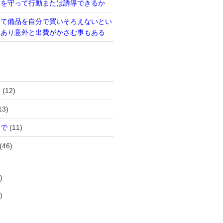
則を守って行動または誘導できるか
って備品を自分で買いそろえないとい
もあり意外と出費がかさむ事もある
は
(12)
13)
まで
(11)
(46)
)
)