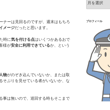
ー
カ
イ
ブ
コーナーは見回るのですが、週末はもちろ
プロフィール
イメージ
だったと思います。
た時に
気を付ける点
はいくつかあるおで
客様が
安全に利用できている
か、という
人物
がのぞき込んでいないか、または取
るそぶりを見せている者がいないか、な
る事は無いので、巡回する時もそこまで