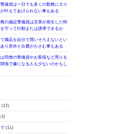
い警備員は一日でも多くの勤務に入り
るが叶えてあげられない事もある
勤務の施設警備員は災害が発生した時
則を守って行動または誘導できるか
って備品を自分で買いそろえないとい
もあり意外と出費がかさむ事もある
事は同僚の警備員やお客様など周りを
間関係で嫌になる人も少ないのかもし
は
(12)
13)
まで
(11)