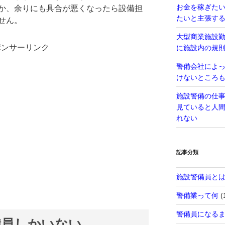
お金を稼ぎた
か、余りにも具合が悪くなったら設備担
たいと主張す
せん。
大型商業施設
ポンサーリンク
に施設内の規
警備会社によ
けないところ
施設警備の仕
見ていると人
れない
記事分類
施設警備員と
警備業って何
(
警備員になる
備員しかいない