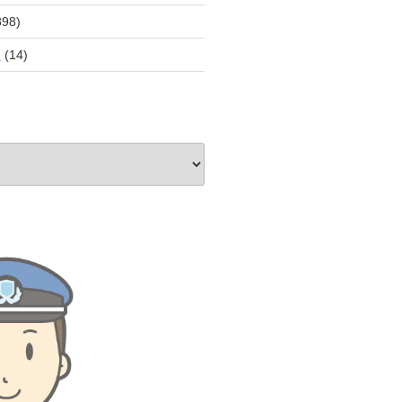
898)
員
(14)