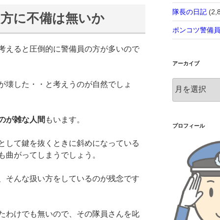
隊長の日記
(2,
い方に不備は無いか
ポンコツ警備
考えると圧倒的に警備員の方が多いので
アーカイブ
ア
が壊した・・と考えうのが自然でしょ
ー
カ
イ
のが雑な人間
もいます。
ブ
プロフィール
として鍵を抜くときに斜めになっている
も曲がってしまうでしょう。
、そんな扱い方をしているのが残念です
たわけでも無いので、その隊員さんを叱