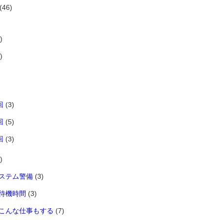
(46)
)
)
回
(3)
回
(5)
回
(3)
)
ステム警備
(3)
待機時間
(3)
こんな仕事もする
(7)