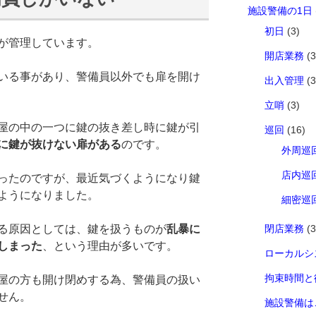
施設警備の1日
初日
(3)
が管理しています。
開店業務
(3
いる事があり、警備員以外でも扉を開け
出入管理
(3
立哨
(3)
屋の中の一つに鍵の抜き差し時に鍵が引
巡回
(16)
に鍵が抜けない扉がある
のです。
外周巡
店内巡
ったのですが、最近気づくようになり鍵
ようになりました。
細密巡
る原因としては、鍵を扱うものが
乱暴に
閉店業務
(3
しまった
、という理由が多いです。
ローカルシ
拘束時間と
屋の方も開け閉めする為、警備員の扱い
せん。
施設警備は