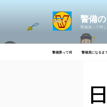
コ
ン
テ
警備の
ン
ツ
警備員って何し
へ
ス
キ
ッ
警備業って何
警備員になるま
プ