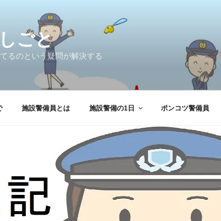
しごと
てるのという疑問が解決する
で
施設警備員とは
施設警備の1日
ポンコツ警備員