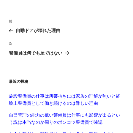
投
前
前
稿
の
自動ドアが壊れた理由
ナ
投
ビ
稿
次
次
ゲ
の
警備員は何でも屋ではない
投
ー
稿
シ
ョ
最近の投稿
ン
施設警備員の仕事は所帯持ちには家族の理解が無いと経
験上警備員として働き続けるのは難しい理由
自己管理の能力の低い警備員は仕事にも影響が出るとい
う説は本当なのか周りのポンコツ警備員で確認