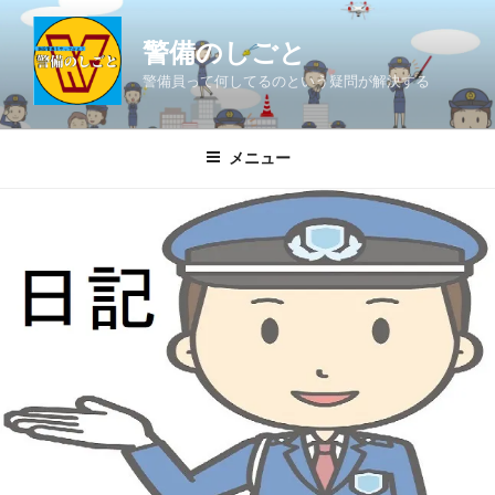
コ
ン
警備のしごと
テ
警備員って何してるのという疑問が解決する
ン
ツ
へ
メニュー
ス
キ
ッ
プ