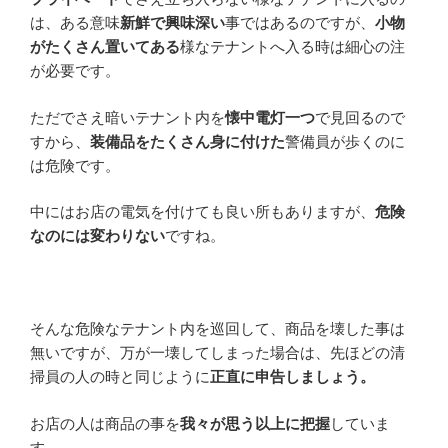
は、ある意味
新鮮で興味深い
事ではあるのですが、
小物
がたくさん置いてある
様なテナントへ入る時は細心の注
が必要です。
ただでさえ暗いテナント内を
懐中電灯一つ
で見回るので
すから、
装備品をたくさん身に付けた
警備員が歩くのに
は危険です。
中にはお店の電気を付けても良い所もありますが、
危険
なのには変わりない
ですね。
そんな危険なテナント内を巡回して、商品を壊した事は
無いですが、万が一壊してしまった場合は、先ほどの清
掃員の人の時と同じように
正直に申告しましょう。
お店の人は商品の事を
我々が思う以上に把握
していま
す。