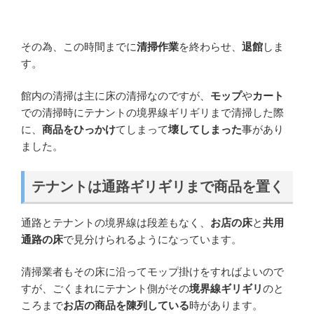
その為、この時間までに
清掃作業
を終わらせ、
退館
しま
す。
館内の清掃は主に床の清掃なのですが、
モップ
や
カート
での清掃時にテナントの境界線ギリギリまで清掃した際
に、
商品をひっかけ
てしまって
壊してしまった
事があり
ました。
テナントは通路ギリギリまで商品を置く
通路とテナントの境界線は段差もなく、
お店の床
と
共用
通路の床
で見分けられるようになっています。
清掃業者もその床に沿ってモップ掛けをすればよいので
すが、ごくまれにテナント側がその
境界線ギリギリ
のと
ころまで
お店の商品を陳列している
時があります。