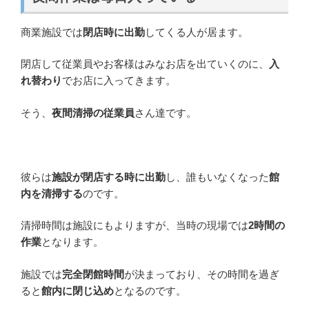
商業施設では
閉店時に出勤
してくる人が居ます。
閉店して従業員やお客様はみなお店を出ていくのに、
入
れ替わり
でお店に入ってきます。
そう、
夜間清掃の従業員
さん達です。
彼らは
施設が閉店する時に出勤
し、誰もいなくなった
館
内を清掃する
のです。
清掃時間は施設にもよりますが、当時の現場では
2時間の
作業
となります。
施設では
完全閉館時間
が決まっており、その時間を過ぎ
ると
館内に閉じ込め
となるのです。