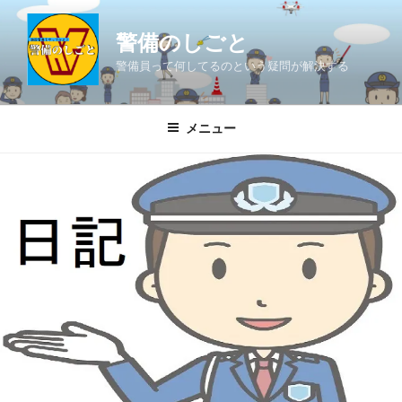
コ
ン
警備のしごと
テ
警備員って何してるのという疑問が解決する
ン
ツ
へ
メニュー
ス
キ
ッ
プ