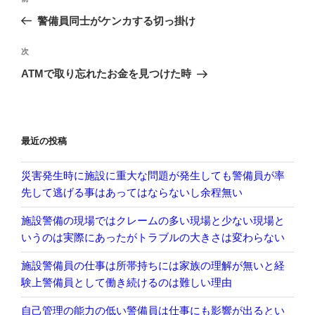
稿
の
警備員同士がケンカする切っ掛け
ナ
投
ビ
稿
次
次
ゲ
の
ATMで取り忘れたお金を見つけた時
投
ー
稿
シ
ョ
最近の投稿
ン
災害発生時に施設に重大な問題が発生しても警備員が率
先して逃げる事はあってはならないし余程無い
施設警備の現場ではクレームの多い現場と少ない現場と
いうのは実際にあったがトラブルの大きさは変わらない
施設警備員の仕事は所帯持ちには家族の理解が無いと経
験上警備員として働き続けるのは難しい理由
自己管理の能力の低い警備員は仕事にも影響が出るとい