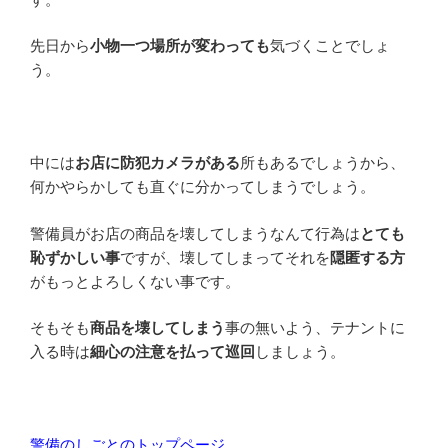
先日から
小物一つ場所が変わっても
気づくことでしょ
う。
中には
お店に防犯カメラがある
所もあるでしょうから、
何かやらかしても直ぐに分かってしまうでしょう。
警備員がお店の商品を壊してしまうなんて行為は
とても
恥ずかしい事
ですが、壊してしまってそれを
隠匿する方
がもっとよろしくない事です。
そもそも
商品を壊してしまう
事の無いよう、テナントに
入る時は
細心の注意を払って巡回
しましょう。
警備のしごとのトップページ