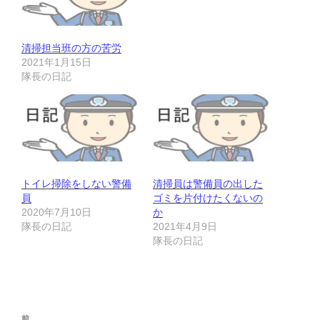
清掃担当班の方の苦労
2021年1月15日
隊長の日記
トイレ掃除をしない警備
清掃員は警備員の出した
員
ゴミを片付けたくないの
2020年7月10日
か
隊長の日記
2021年4月9日
隊長の日記
投
前
前