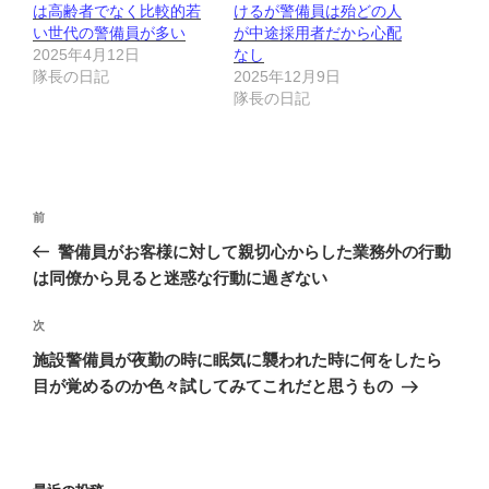
は高齢者でなく比較的若
けるが警備員は殆どの人
い世代の警備員が多い
が中途採用者だから心配
2025年4月12日
なし
隊長の日記
2025年12月9日
隊長の日記
投
前
前
稿
の
警備員がお客様に対して親切心からした業務外の行動
ナ
投
は同僚から見ると迷惑な行動に過ぎない
ビ
稿
ゲ
次
次
の
ー
施設警備員が夜勤の時に眠気に襲われた時に何をしたら
投
シ
目が覚めるのか色々試してみてこれだと思うもの
稿
ョ
ン