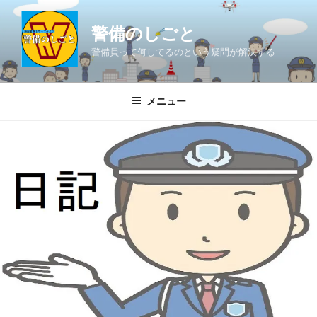
コ
ン
警備のしごと
テ
警備員って何してるのという疑問が解決する
ン
ツ
へ
メニュー
ス
キ
ッ
プ