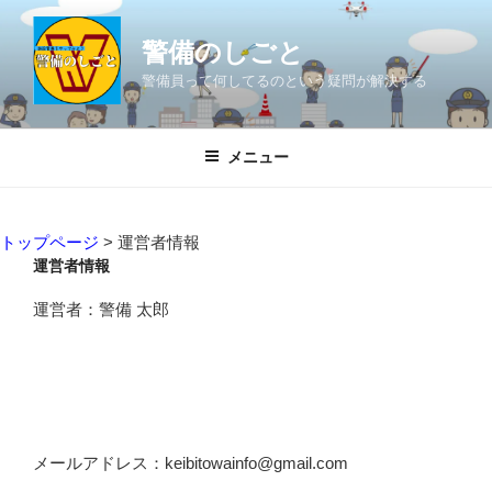
コ
ン
警備のしごと
テ
警備員って何してるのという疑問が解決する
ン
ツ
へ
メニュー
ス
キ
ッ
トップページ
>
運営者情報
プ
運営者情報
運営者：警備 太郎
メールアドレス：keibitowainfo@gmail.com